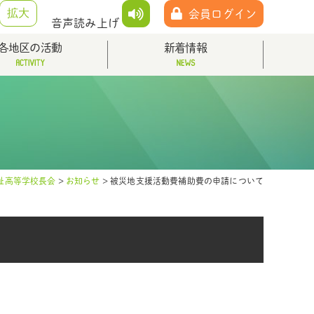
拡大
会員ログイン
音声読み上げ
各地区の活動
新着情報
祉高等学校長会
>
お知らせ
>
被災地支援活動費補助費の申請について