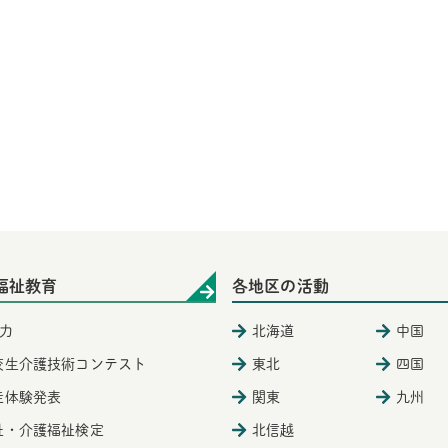
福祉教育
各地区の活動
力
北海道
中国
校生介護技術コンテスト
東北
四国
徒体験発表
関東
九州
祉・介護福祉検定
北信越