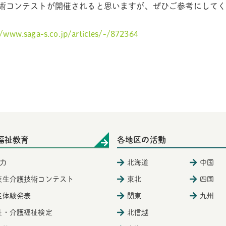
術コンテストが開催されると思いますが、ぜひご参考にして
//www.saga-s.co.jp/articles/-/872364
福祉教育
各地区の活動
力
北海道
中国
校生介護技術コンテスト
東北
四国
徒体験発表
関東
九州
祉・介護福祉検定
北信越