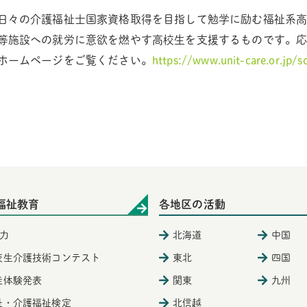
日々の介護福祉士国家資格取得を目指して勉学に励む福祉系
等施設への就労に意欲を燃やす高校生を支援するものです。
ホームページをご覧ください。
https://www.unit-care.or.jp/s
福祉教育
各地区の活動
力
北海道
中国
校生介護技術コンテスト
東北
四国
徒体験発表
関東
九州
祉・介護福祉検定
北信越