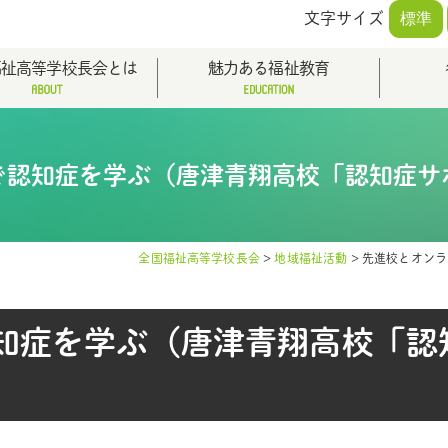
文字サイズ
標準
福祉高等学校長会とは
魅力ある福祉教育
で認知症を学ぶ（唐津青翔高校「認知症サ
全国福祉高等学校長会
>
地域福祉活動
>
先進校とオンラ
知症を学ぶ（唐津青翔高校「認