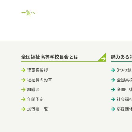
一覧へ
全国福祉高等学校長会とは
魅力ある
理事長挨拶
3つの魅
福祉科の沿革
全国高
組織図
全国生
年間予定
社会福
加盟校一覧
応援団