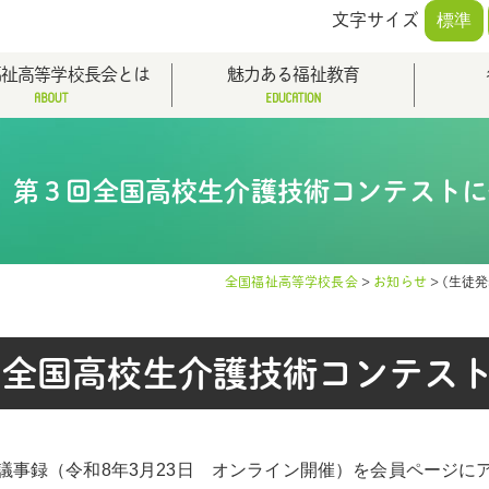
文字サイズ
標準
福祉高等学校長会とは
魅力ある福祉教育
）第３回全国高校生介護技術コンテスト
全国福祉高等学校長会
>
お知らせ
>
(生徒
回全国高校生介護技術コンテス
議事録（令和8年3月23日 オンライン開催）を会員ページに