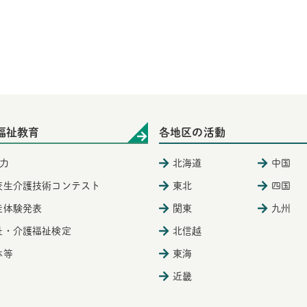
福祉教育
各地区の活動
力
北海道
中国
校生介護技術コンテスト
東北
四国
徒体験発表
関東
九州
祉・介護福祉検定
北信越
体等
東海
近畿