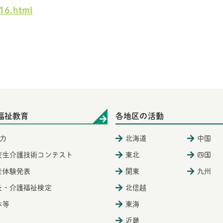
16.html
福祉教育
各地区の活動
力
北海道
中国
校生介護技術コンテスト
東北
四国
徒体験発表
関東
九州
祉・介護福祉検定
北信越
体等
東海
近畿